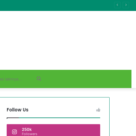
Cari
informasi
Follow Us
lainnya...
250k
Followers