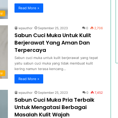
Read More »
si
wpauthor
September 25, 2023
0
2,706
Sabun Cuci Muka Untuk Kulit
Berjerawat Yang Aman Dan
Terpercaya
Sabun cuci muka untuk kulit berjerawat yang tepat
yaitu sabun cuci muka yang tidak membuat kulit
kering namun terasa kencang…
si
Read More »
wpauthor
September 25, 2023
0
7,452
Sabun Cuci Muka Pria Terbaik
Untuk Mengatasi Berbagai
Masalah Kulit Wajah