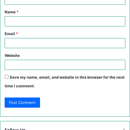
t
Name
*
*
Email
*
Website
Save my name, email, and website in this browser for the next
time I comment.