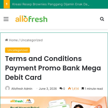
Kreasi Resep Brownies Panggang Dijamin Enak Dan Mudah Dibuat
Menu
Ca
in
la
Home
/
Uncategorized
Uncategorized
Terms and Conditions
Payment Promo Bank Mega
Debit Card
Allofresh Admin
June 3, 2026
0
1,414
1 minute read