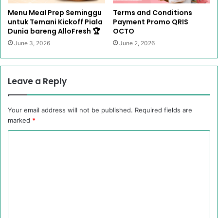
Menu Meal Prep Seminggu
Terms and Conditions
untuk Temani Kickoff Piala
Payment Promo QRIS
Dunia bareng AlloFresh 🏆
OCTO
June 3, 2026
June 2, 2026
Leave a Reply
Your email address will not be published.
Required fields are
marked
*
C
o
m
m
e
n