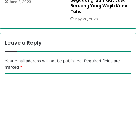
June 2, 2023
Beruang Yang Wajib Kamu
Tahu
May 26, 2023
Leave a Reply
Your email address will not be published.
Required fields are
marked
*
C
o
m
m
e
n
t