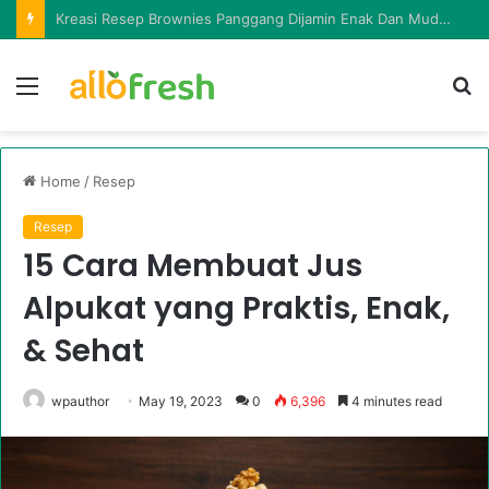
Kumpulan Resep Brownies Kukus Yang Lembut Dan Lumer Di Mulut
Menu
Ca
in
la
Home
/
Resep
Resep
15 Cara Membuat Jus
Alpukat yang Praktis, Enak,
& Sehat
wpauthor
May 19, 2023
0
6,396
4 minutes read