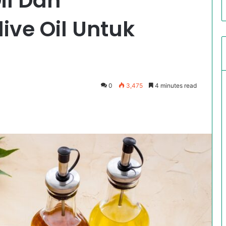
il Dan
ive Oil Untuk
0
3,475
4 minutes read