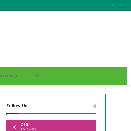
Cari
informasi
Follow Us
lainnya...
250k
Followers