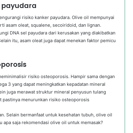
r payudara
engurangi risiko kanker payudara. Olive oil mempunyai
i asam oleat, squalene, secoiridoid, dan lignan.
gi DNA sel payudara dari kerusakan yang diakibatkan
elain itu, asam oleat juga dapat menekan faktor pemicu
oporosis
meminimalisir risiko osteoporosis. Hampir sama dengan
mega 3 yang dapat meningkatkan kepadatan mineral
ein juga merawat struktur mineral penyusun tulang
at pastinya menurunkan risiko osteoporosis
tan. Selain bermanfaat untuk kesehatan tubuh, olive oil
u apa saja rekomendasi olive oil untuk memasak?