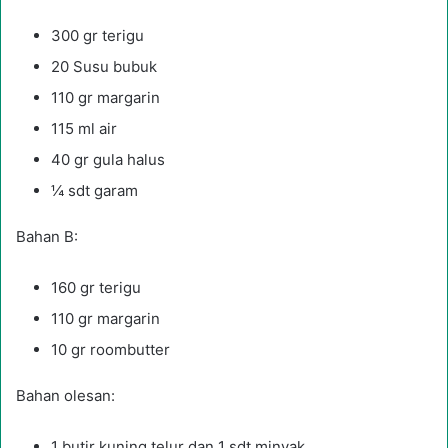
300 gr terigu
20 Susu bubuk
110 gr margarin
115 ml air
40 gr gula halus
¼ sdt garam
Bahan B:
160 gr terigu
110 gr margarin
10 gr roombutter
Bahan olesan:
1 butir kuning telur dan 1 sdt minyak