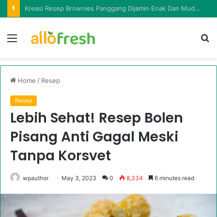
Kumpulan Resep Brownies Kukus Yang Lembut Dan Lumer Di Mulut
Menu
Ca
in
la
Home
/
Resep
Resep
Lebih Sehat! Resep Bolen
Pisang Anti Gagal Meski
Tanpa Korsvet
wpauthor
May 3, 2023
0
8,334
6 minutes read