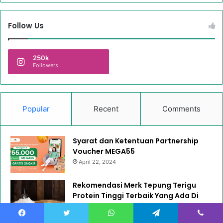
Follow Us
250k
Followers
Popular
Recent
Comments
Syarat dan Ketentuan Partnership
Voucher MEGA55
April 22, 2024
Rekomendasi Merk Tepung Terigu
Protein Tinggi Terbaik Yang Ada Di
Pasaran
December 7, 2023
Facebook
Twitter
WhatsApp
Telegram
Viber