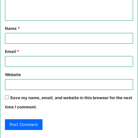
e
n
t
Name
*
*
Email
*
Website
Save my name, email, and website in this browser for the next
time I comment.