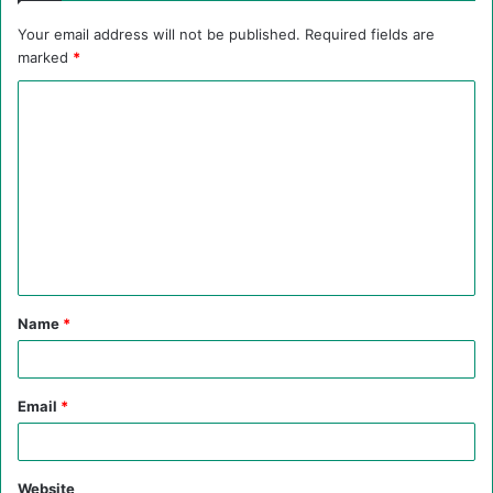
Your email address will not be published.
Required fields are
marked
*
C
o
m
m
e
n
t
Name
*
*
Email
*
Website