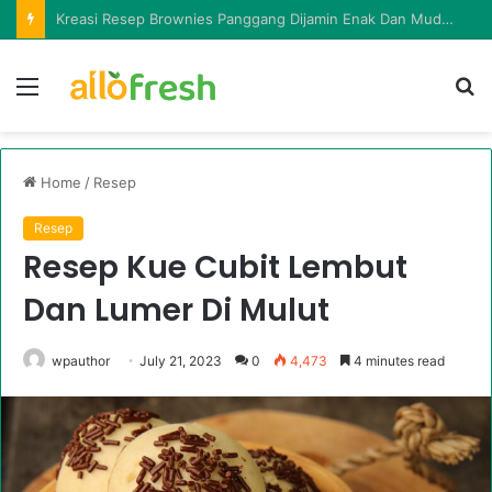
Kreasi Resep Brownies Panggang Dijamin Enak Dan Mudah Dibuat
Menu
Ca
in
la
Home
/
Resep
Resep
Resep Kue Cubit Lembut
Dan Lumer Di Mulut
wpauthor
July 21, 2023
0
4,473
4 minutes read