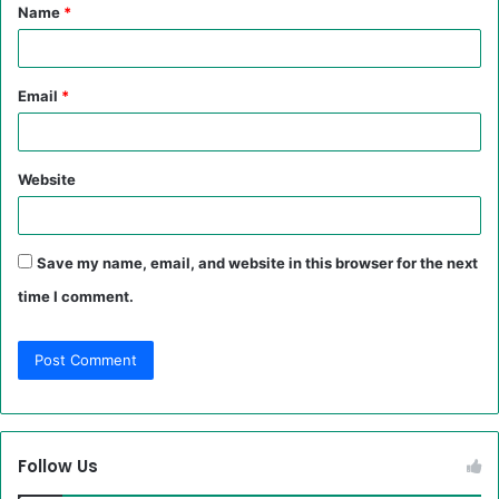
Name
*
*
Email
*
Website
Save my name, email, and website in this browser for the next
time I comment.
Follow Us