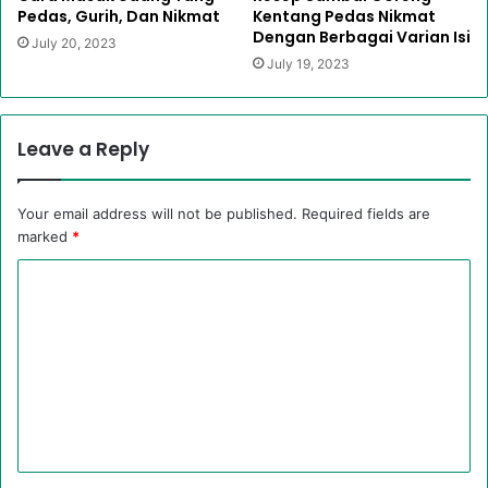
Pedas, Gurih, Dan Nikmat
Kentang Pedas Nikmat
Dengan Berbagai Varian Isi
July 20, 2023
July 19, 2023
Leave a Reply
Your email address will not be published.
Required fields are
marked
*
C
o
m
m
e
n
t