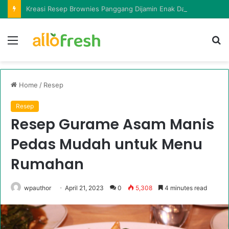
Kreasi Resep Brownies Panggang Dijamin Enak Dan Mudah Dibuat
Menu
Ca
in
la
Home
/
Resep
Resep
Resep Gurame Asam Manis
Pedas Mudah untuk Menu
Rumahan
wpauthor
April 21, 2023
0
5,308
4 minutes read